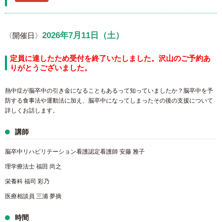
2026年7月11日（土）
〈開催日〉
定員に達したため受付を終了いたしました。沢山のご予約あ
りがとうございました。
熱中症が脳卒中の引き金になることもあるって知っていましたか？脳卒中を予
防する食事法や運動法に加え、脳卒中になってしまったその後の支援について
詳しくお話します。
講師
脳卒中リハビリテーション看護認定看護師 安藤 雅子
理学療法士 福田 尚之
栄養科 福司 彩乃
医療相談員 三浦 夢摘
時間