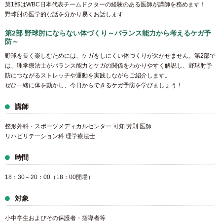
第1部はWBC日本代表チームドクターの経験のある医師が講師を務めます！
野球肘の医学的な話を分かり易くお話します
第2部 野球肘にならない体づくり～バランス能力から考えるケガ予
防～
野球を長く楽しむためには、ケガをしにくい体づくりが欠かせません。第2部で
は、理学療法士がバランス能力とケガの関係をわかりやすく解説し、野球肘予
防につながるストレッチや運動を実践しながらご紹介します。
ぜひ一緒に体を動かし、今日からできるケガ予防を学びましょう！
講師
整形外科・スポーツメディカルセンター 可知 芳則 医師
リハビリテーション科 理学療法士
時間
18：30～20：00（18：00開場）
対象
小中学生およびその保護者・指導者等