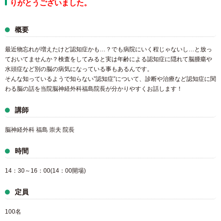
りがとうございました。
概要
最近物忘れが増えたけど認知症かも…？でも病院にいく程じゃないし…と放っ
ておいてませんか？検査をしてみると実は年齢による認知症に隠れて脳腫瘍や
水頭症など別の脳の病気になっている事もあるんです。
そんな知っているようで知らない”認知症”について、診断や治療など認知症に関
わる脳の話を当院脳神経外科福島院長が分かりやすくお話します！
講師
脳神経外科 福島 崇夫 院長
時間
14：30～16：00(14：00開場)
定員
100名