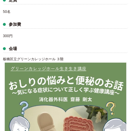
定員
50名
参加費
300円
会場
板橋区立グリーンカレッジホール ３階