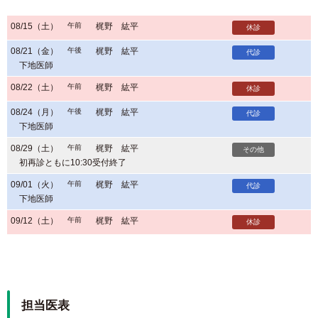
08/15（土）
午前
梶野 紘平
休診
08/21（金）
午後
梶野 紘平
代診
下地医師
08/22（土）
午前
梶野 紘平
休診
08/24（月）
午後
梶野 紘平
代診
下地医師
08/29（土）
午前
梶野 紘平
その他
初再診ともに10:30受付終了
09/01（火）
午前
梶野 紘平
代診
下地医師
09/12（土）
午前
梶野 紘平
休診
担当医表