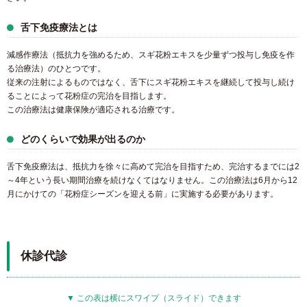
舌下免疫療法とは
減感作療法（抵抗力を強めるため、スギ花粉エキスを少量ずつ投与し免疫を作
る治療法）のひとつです。
従来の注射によるものではなく、舌下にスギ花粉エキスを継続して投与し続け
ることによって花粉症の完治を目指します。
この治療法は健康保険が適応される治療です。
どのくらいで効果が出るのか
舌下免疫療法は、抵抗力を徐々に高めて完治を目指すため、完治するまでには2
～4年という長い期間治療を続けなくてはなりません。この治療法は6月から12
月にかけての「花粉症シーズンを迎える前」に実施する必要があります。
休診代診
▼ この表は横にスワイプ（スライド）できます