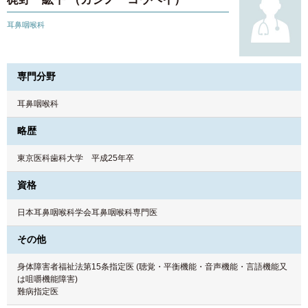
耳鼻咽喉科
専門分野
耳鼻咽喉科
略歴
東京医科歯科大学 平成25年卒
資格
日本耳鼻咽喉科学会耳鼻咽喉科専門医
その他
身体障害者福祉法第15条指定医 (聴覚・平衡機能・音声機能・言語機能又
は咀嚼機能障害)
難病指定医