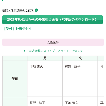
夜間・休日診療のご案内
2026年8月1日からの外来担当医表（PDF版のダウンロード）
［受付］外来受付4
女性医師
▼ この表は横にスワイプ（スライド）できます
月
火
下地 善久
梶野 紘平
耳
午前
梶野 紘平
下地 善久
耳