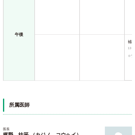
午後
補
13：
※予
所属医師
医長
梶野 紘平 （カジノ コウヘイ）