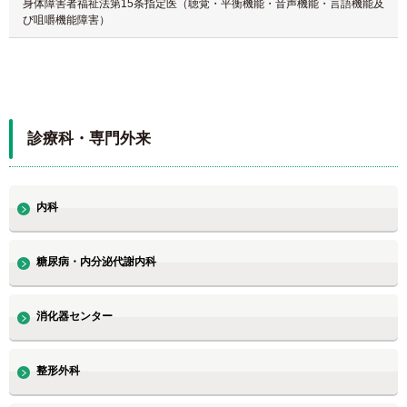
身体障害者福祉法第15条指定医（聴覚・平衡機能・音声機能・言語機能及
び咀嚼機能障害）
診療科・専門外来
内科
糖尿病・内分泌代謝内科
消化器センター
整形外科