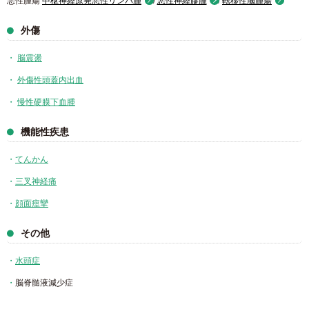
悪性腫瘍
中枢神経原発悪性リンパ腫
/
悪性神経膠腫
/
転移性脳腫瘍
外傷
脳震盪
外傷性頭蓋内出血
慢性硬膜下血腫
機能性疾患
てんかん
三叉神経痛
顔面痙攣
その他
水頭症
脳脊髄液減少症