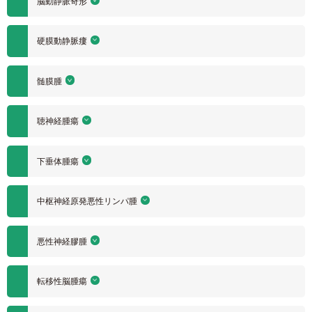
脳動静脈奇形
硬膜動静脈瘻
髄膜腫
聴神経腫瘍
下垂体腫瘍
中枢神経原発悪性リンパ腫
悪性神経膠腫
転移性脳腫瘍