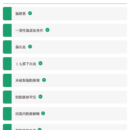
脳梗塞
一過性脳虚血発作
脳出血
くも膜下出血
未破裂脳動脈瘤
頸動脈狭窄症
頭蓋内動脈解離