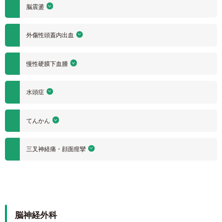
脳震盪
外傷性頭蓋内出血
慢性硬膜下血腫
水頭症
てんかん
三叉神経痛・顔面痙攣
脳神経外科