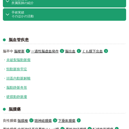
所属医師の紹介
手術実績
そのほかの活動
脳血管疾患
脳卒中
脳梗塞
/
一過性脳虚血発作
/
脳出血
/
くも膜下出血
未破裂脳動脈瘤
頸動脈狭窄症
頭蓋内動脈解離
脳動静脈奇形
硬膜動静脈瘻
脳腫瘍
良性腫瘍
髄膜種
/
聴神経腫瘍
/
下垂体腫瘍