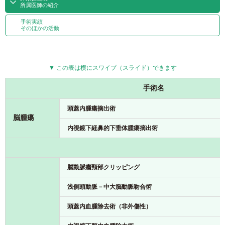
所属医師の紹介
手術実績
そのほかの活動
▼ この表は横にスワイプ（スライド）できます
手術名
頭蓋内腫瘍摘出術
脳腫瘍
内視鏡下経鼻的下垂体腫瘍摘出術
脳動脈瘤頸部クリッピング
浅側頭動脈－中大脳動脈吻合術
頭蓋内血腫除去術（非外傷性）