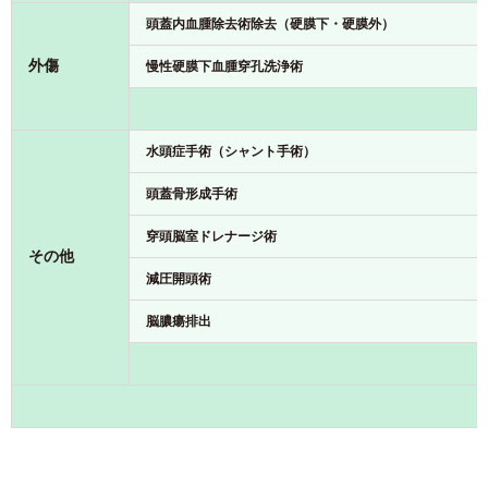
頭蓋内血腫除去術除去（硬膜下・硬膜外）
外傷
慢性硬膜下血腫穿孔洗浄術
水頭症手術（シャント手術）
頭蓋骨形成手術
穿頭脳室ドレナージ術
その他
減圧開頭術
脳膿瘍排出