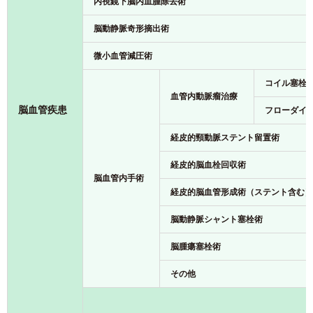
内視鏡下脳内血腫除去術
脳動静脈奇形摘出術
微小血管減圧術
コイル塞栓
血管内動脈瘤治療
脳血管疾患
フローダイ
経皮的頸動脈ステント留置術
経皮的脳血栓回収術
脳血管内手術
経皮的脳血管形成術（ステント含む）
脳動静脈シャント塞栓術
脳腫瘍塞栓術
その他