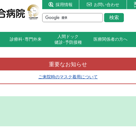
採用情報
お問い合わせ
人間ドック
診療科･専門外来
医療関係者の方へ
健診･予防接種
ロアガイド
糖尿病・内分泌代謝内科
入院のご案内
医師
板橋区健診（検診）
消化器センター
地域医療連携室
看護部
一般健診（企業
重要なお知らせ
体）
通アクセス
泌尿器科
面会のご案内
栄養科
血液浄化センター
紹介状ダウンロード
検査科
乳児健診
予防接種（成人
ご来院時のマスク着用について
院紹介動画
小児科
お見舞いメール受付
臨床工学科
耳鼻咽喉科
画像検査依頼（放射線科）
リハビリテーション
予防接種（小児科）
脳ドック
署・併設施設
眼科
患者さま相談窓口
医療福祉相談室
放射線診断科
調剤薬局の方へ
医事課
乳腺ドック
骨粗鬆症ドック
長と取り組み
経理課
医療福祉相談室
野球肘ドック